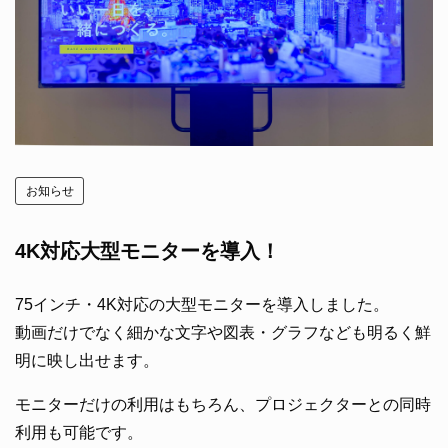
備品・設備
食事・サービス
資料ダウンロード
お知らせ
4K対応大型モニターを導入！
よくあるご質問
75インチ・4K対応の大型モニターを導入しました。
動画だけでなく細かな文字や図表・グラフなども明るく鮮
明に映し出せます。
モニターだけの利用はもちろん、プロジェクターとの同時
利用も可能です。